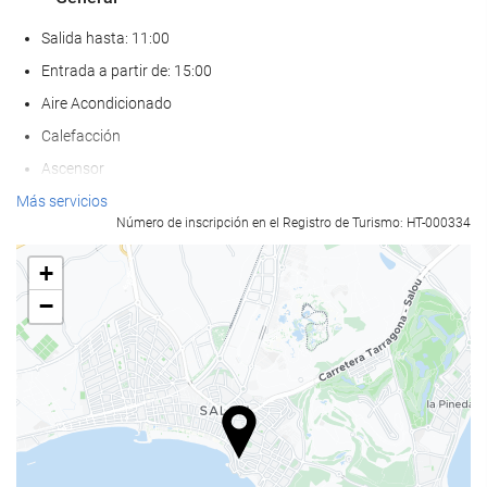
Salida hasta: 11:00
Entrada a partir de: 15:00
Aire Acondicionado
Calefacción
Ascensor
Adaptado para personas con movilidad reducida
Más servicios
Número de inscripción en el Registro de Turismo: HT-000334
Habitaciones No fumadores
Hotel no fumadores
+
No admite mascotas
−
Comida y bebida
Restaurante
Restaurante a la carta
Bar