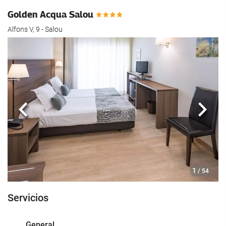
Golden Acqua Salou
Alfons V, 9 - Salou
Anterior
Sigui
1
/ 54
Servicios
General