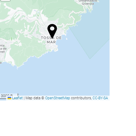
3000 ft
Leaflet
|
Map data ©
OpenStreetMap
contributors,
CC-BY-SA