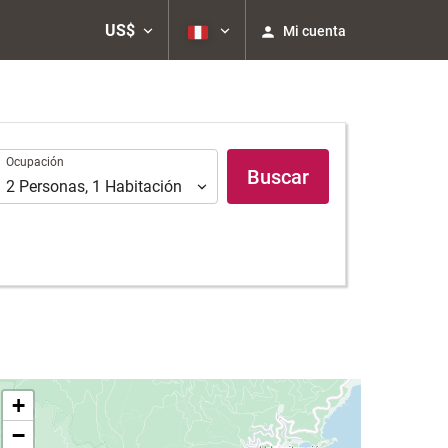
US$
Mi cuenta
Ocupación
Ocupación
Buscar
2
Personas
,
1
Habitación
+
−