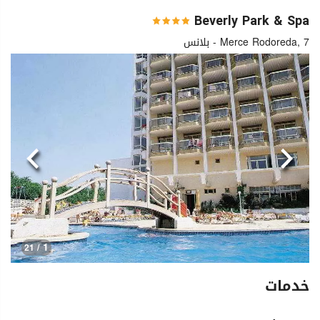
Beverly Park & Spa
Merce Rodoreda, 7 - بلانس
السابق
التالي
1
/ 21
خدمات