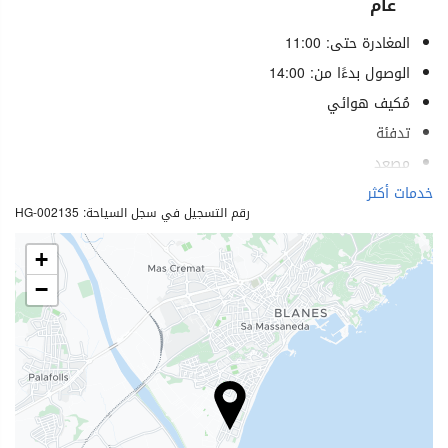
عام
المغادرة حتى: 11:00
الوصول بدءًا من: 14:00
مُكيف هوائي
تدفئة
مصعد
غرف لغير المدخنين
خدمات أكثر
رقم التسجيل في سجل السياحة: HG-002135
ممنوع التدخين في كل الأماكن
لا يسمح بدخول الحيوانات الأليفة
+
−
الرفاهية
منتجع صحي (Spa)
حمام (بخار)
ساونا
مسّاج