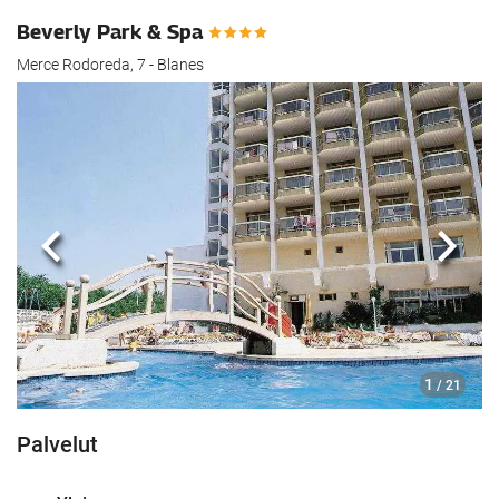
Beverly Park & Spa
Merce Rodoreda, 7 - Blanes
Edellinen
Seur
1
/ 21
Palvelut