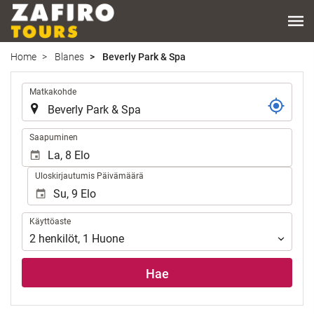
Home
Blanes
Beverly Park & Spa
.
Matkakohde
.
Saapuminen
Uloskirjautumis Päivämäärä
Käyttöaste
Käyttöaste
2
henkilöt
,
1
Huone
Hae