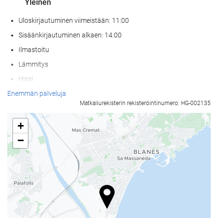
Yleinen
Uloskirjautuminen viimeistään: 11:00
Sisäänkirjautuminen alkaen: 14:00
Ilmastoitu
Lämmitys
Hissi
Huoneissa tupakointi kielletty
Enemmän palveluja
Matkailurekisterin rekisteröintinumero: HG-002135
Kaikki tilat savuttomia (julkiset ja yksityiset)
Ei lemmikkejä
+
−
Wellness
Kylpyläpalvelut
Höyrysauna / turkkilainen sauna
Sauna
Hieronta