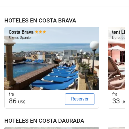
HOTELES EN COSTA BRAVA
Costa Brava
tent Llo
Blanes, Spanien
Lloret de M
fra
fra
Reservér
86
33
US$
US$
HOTELES EN COSTA DAURADA