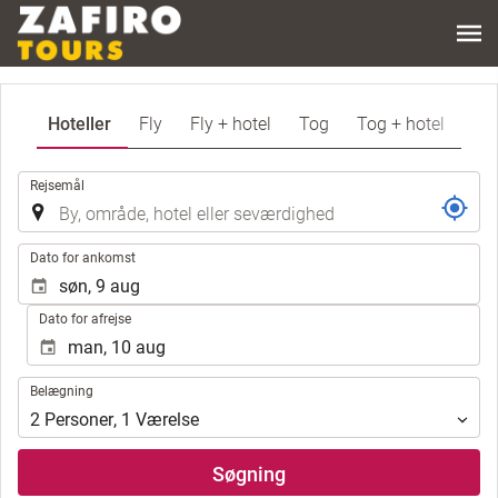
Hoteller
Fly
Fly + hotel
Tog
Tog + hotel
.
Rejsemål
.
Dato for ankomst
Dato for afrejse
Belægning
Belægning
2
Personer
,
1
Værelse
Søgning