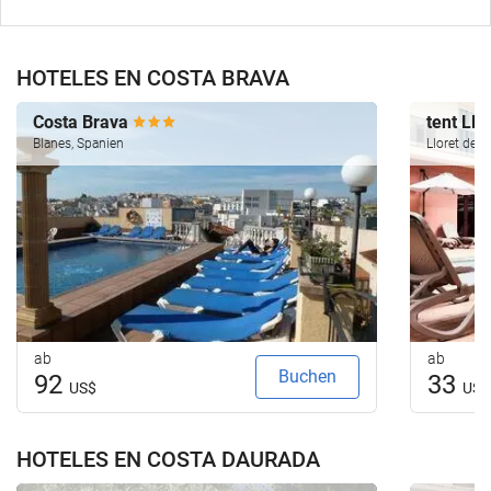
HOTELES EN COSTA BRAVA
Costa Brava
tent Llo
Blanes, Spanien
Lloret de M
ab
ab
Buchen
92
33
US$
US$
HOTELES EN COSTA DAURADA