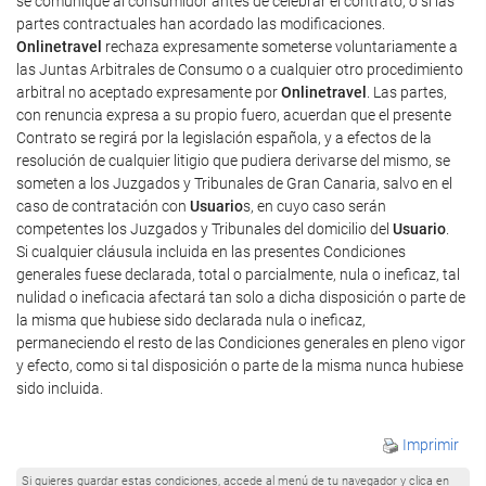
se comunique al consumidor antes de celebrar el contrato, o si las
partes contractuales han acordado las modificaciones.
Onlinetravel
rechaza expresamente someterse voluntariamente a
las Juntas Arbitrales de Consumo o a cualquier otro procedimiento
arbitral no aceptado expresamente por
Onlinetravel
. Las partes,
con renuncia expresa a su propio fuero, acuerdan que el presente
Contrato se regirá por la legislación española, y a efectos de la
resolución de cualquier litigio que pudiera derivarse del mismo, se
someten a los Juzgados y Tribunales de Gran Canaria, salvo en el
caso de contratación con
Usuario
s, en cuyo caso serán
competentes los Juzgados y Tribunales del domicilio del
Usuario
.
Si cualquier cláusula incluida en las presentes Condiciones
generales fuese declarada, total o parcialmente, nula o ineficaz, tal
nulidad o ineficacia afectará tan solo a dicha disposición o parte de
la misma que hubiese sido declarada nula o ineficaz,
permaneciendo el resto de las Condiciones generales en pleno vigor
y efecto, como si tal disposición o parte de la misma nunca hubiese
sido incluida.
Imprimir
Si quieres guardar estas condiciones, accede al menú de tu navegador y clica en