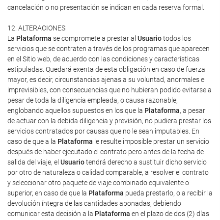
cancelación o no presentación se indican en cada reserva formal.
12. ALTERACIONES
La
Plataforma
se compromete a prestar al
Usuario
todos los
servicios que se contraten a través de los programas que aparecen
en el Sitio web, de acuerdo con las condiciones y características
estipuladas. Quedará exenta de esta obligación en caso de fuerza
mayor, es decir, circunstancias ajenas a su voluntad, anormales e
imprevisibles, con consecuencias que no hubieran podido evitarse a
pesar de toda la diligencia empleada, o causa razonable,
englobando aquellos supuestos en los que la
Plataforma
, a pesar
de actuar con la debida diligencia y previsión, no pudiera prestar los
servicios contratados por causas que no le sean imputables. En
caso de que a la
Plataforma
le resulte imposible prestar un servicio
después de haber ejecutado el contrato pero antes de la fecha de
salida del viaje, el
Usuario
tendrá derecho a sustituir dicho servicio
por otro de naturaleza o calidad comparable, a resolver el contrato
y seleccionar otro paquete de viaje combinado equivalente o
superior, en caso de que la
Plataforma
pueda prestarlo, o a recibir la
devolución íntegra de las cantidades abonadas, debiendo
comunicar esta decisión a la
Plataforma
en el plazo de dos (2) días