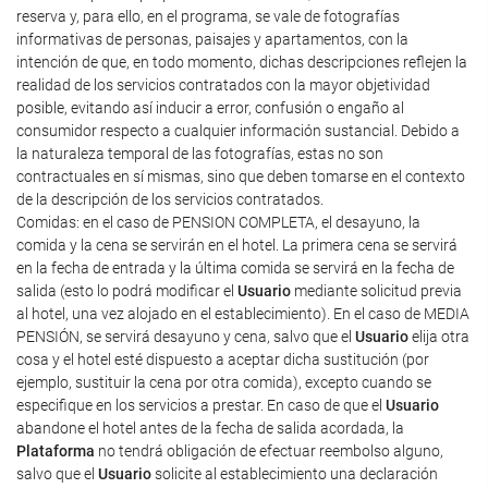
reserva y, para ello, en el programa, se vale de fotografías
informativas de personas, paisajes y apartamentos, con la
intención de que, en todo momento, dichas descripciones reflejen la
realidad de los servicios contratados con la mayor objetividad
posible, evitando así inducir a error, confusión o engaño al
consumidor respecto a cualquier información sustancial. Debido a
la naturaleza temporal de las fotografías, estas no son
contractuales en sí mismas, sino que deben tomarse en el contexto
de la descripción de los servicios contratados.
Comidas: en el caso de PENSION COMPLETA, el desayuno, la
comida y la cena se servirán en el hotel. La primera cena se servirá
en la fecha de entrada y la última comida se servirá en la fecha de
salida (esto lo podrá modificar el
Usuario
mediante solicitud previa
al hotel, una vez alojado en el establecimiento). En el caso de MEDIA
PENSIÓN, se servirá desayuno y cena, salvo que el
Usuario
elija otra
cosa y el hotel esté dispuesto a aceptar dicha sustitución (por
ejemplo, sustituir la cena por otra comida), excepto cuando se
especifique en los servicios a prestar. En caso de que el
Usuario
abandone el hotel antes de la fecha de salida acordada, la
Plataforma
no tendrá obligación de efectuar reembolso alguno,
salvo que el
Usuario
solicite al establecimiento una declaración