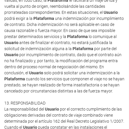
válidas, en todo caso, la
Plataforma
le facilitará un viaje de ida y
vuelta al punto de origen, reembolsándole las cantidades
prorrateadas correspondientes. En estas situaciones, el
Usuario
podrá exigir a la
Plataforma
una indemnización por incumplimiento
de contrato. Dicha indemnización no será aplicable en caso de
causa razonable o fuerza mayor. En caso de que sea imposible
prestar determinados servicios y la
Plataforma
lo comunique al
Usuario
antes de finalizar el contrato, no estará justificada la
solicitud de indemnización alguna a la
Plataforma
por parte del
Usuario
por incumplimiento de contrato, dado que el contrato aún
no ha finalizado y, por tanto, la modificación del programa entra
dentro del proceso normal de negociación del mismo. En
conclusión, el
Usuario
solo podrá solicitar una indemnización a la
Plataforma
cuando los servicios que componen el viaje no se hayan
prestado, se hayan realizado de forma insatisfactoria o se hayan
cancelado por circunstancias distintas a las de fuerza mayor.
13. RESPONSABILIDAD
La responsabilidad del
Usuario
por el correcto cumplimiento de las
obligaciones derivadas del contrato de viaje combinado viene
determinada por el artículo 162 del Real Decreto Legislativo 1/2007.
Cuando el
Usuario
pueda constatar en las instalaciones el