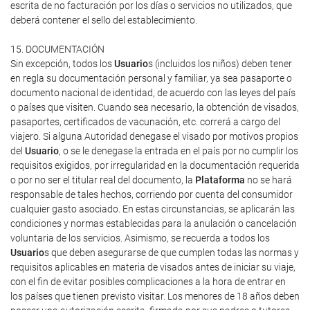
escrita de no facturación por los días o servicios no utilizados, que
deberá contener el sello del establecimiento.
15. DOCUMENTACIÓN
Sin excepción, todos los
Usuario
s (incluidos los niños) deben tener
en regla su documentación personal y familiar, ya sea pasaporte o
documento nacional de identidad, de acuerdo con las leyes del país
o países que visiten. Cuando sea necesario, la obtención de visados,
pasaportes, certificados de vacunación, etc. correrá a cargo del
viajero. Si alguna Autoridad denegase el visado por motivos propios
del
Usuario
, o se le denegase la entrada en el país por no cumplir los
requisitos exigidos, por irregularidad en la documentación requerida
o por no ser el titular real del documento, la
Plataforma
no se hará
responsable de tales hechos, corriendo por cuenta del consumidor
cualquier gasto asociado. En estas circunstancias, se aplicarán las
condiciones y normas establecidas para la anulación o cancelación
voluntaria de los servicios. Asimismo, se recuerda a todos los
Usuario
s que deben asegurarse de que cumplen todas las normas y
requisitos aplicables en materia de visados antes de iniciar su viaje,
con el fin de evitar posibles complicaciones a la hora de entrar en
los países que tienen previsto visitar. Los menores de 18 años deben