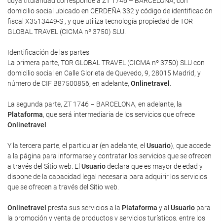
cuya titularidad corresponde a ZT 1746 – BARCELONA, con
domicilio social ubicado en CERDEÑA 332 y código de identificación
fiscal X3513449-S , y que utiliza tecnología propiedad de TOR
GLOBAL TRAVEL (CICMA nº 3750) SLU.
Identificación de las partes
La primera parte, TOR GLOBAL TRAVEL (CICMA nº 3750) SLU con
domicilio social en Calle Glorieta de Quevedo, 9, 28015 Madrid, y
número de CIF B87500856, en adelante,
Onlinetravel
.
La segunda parte, ZT 1746 – BARCELONA, en adelante, la
Plataforma
, que será intermediaria de los servicios que ofrece
Onlinetravel
.
Y la tercera parte, el particular (en adelante, el
Usuario
), que accede
a la página para informarse y contratar los servicios que se ofrecen
a través del Sitio web. El
Usuario
declara que es mayor de edad y
dispone de la capacidad legal necesaria para adquirir los servicios
que se ofrecen a través del Sitio web.
Onlinetravel
presta sus servicios a la
Plataforma
y al
Usuario
para
la promoción y venta de productos y servicios turísticos, entre los