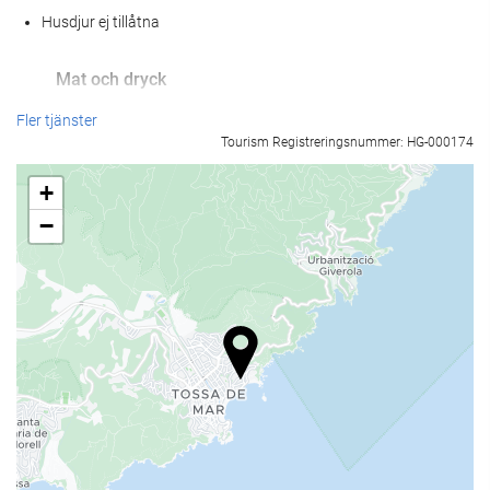
Husdjur ej tillåtna
Mat och dryck
À la carte-restaurang
Fler tjänster
Tourism Registreringsnummer: HG-000174
Bar
Kafé på boendet
+
−
Receptionstjänster
24-timmarsreception
Bagageförvaring
Pool
Pool
parkering