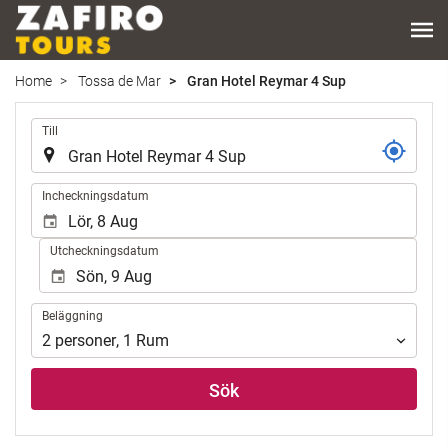
Home
Tossa de Mar
Gran Hotel Reymar 4 Sup
.
Till
.
Incheckningsdatum
Utcheckningsdatum
Beläggning
Beläggning
2
personer
,
1
Rum
Sök