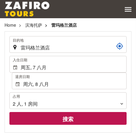
Home
滨海托萨
雷玛格兰酒店
.
目的地
.
入住日期
退房日期
占
占用
用
2
人
,
1
房间
搜索