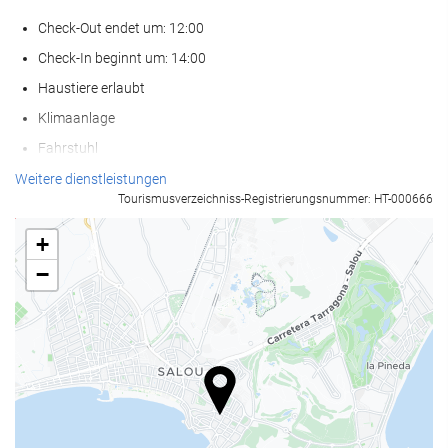
Check-Out endet um: 12:00
Check-In beginnt um: 14:00
Haustiere erlaubt
Klimaanlage
Fahrstuhl
Zugang für Personen mit eingeschränkter Mobilität
Weitere dienstleistungen
Tourismusverzeichniss-Registrierungsnummer: HT-000666
Nichtraucher-Räume
Nichtraucherunterkunft (Alle öffentlichen und privaten Bereiche
+
sind Nichtraucherzonen)
−
Schwimmbad
Schwimmbad
Außenpool
Außenpool (ganzjährig)
Außenpool (saisonal)