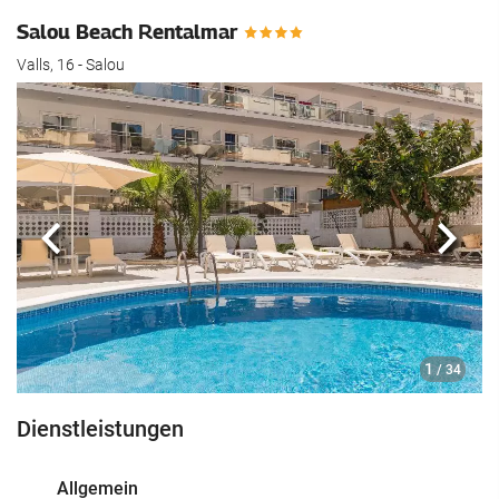
Salou Beach Rentalmar
Valls, 16 - Salou
Zurück
Näch
1
/ 34
Dienstleistungen
Allgemein