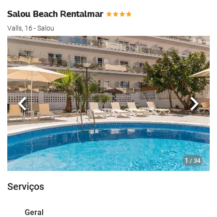
Salou Beach Rentalmar
Valls, 16 - Salou
Anterior
Segui
1
/ 34
Serviços
Geral