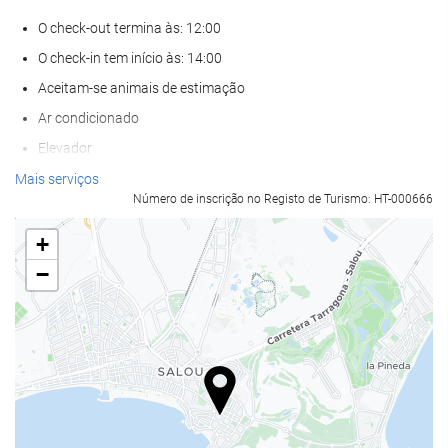
O check-out termina às: 12:00
O check-in tem início às: 14:00
Aceitam-se animais de estimação
Ar condicionado
Elevador
Acesso def. motores
Mais serviços
Número de inscrição no Registo de Turismo: HT-000666
Salas para não-fumadores
Proibido fumar em todas as áreas
+
−
Piscina
Piscina
Piscina exterior
Piscina exterior (todo o ano)
Piscina exterior (sazonal)