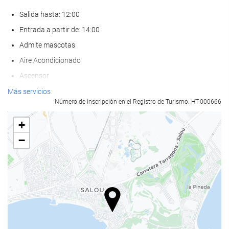
Salida hasta: 12:00
Entrada a partir de: 14:00
Admite mascotas
Aire Acondicionado
Ascensor
Adaptado para personas con movilidad reducida
Más servicios
Número de inscripción en el Registro de Turismo: HT-000666
Habitaciones No fumadores
Hotel no fumadores
+
−
Piscina
Piscina
Piscina exterior
Piscina al aire libre (todo el año)
Piscina al aire libre (de temporada)