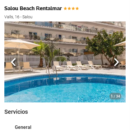
Salou Beach Rentalmar
Valls, 16 - Salou
Anterior
Sigui
1
/ 34
Servicios
General